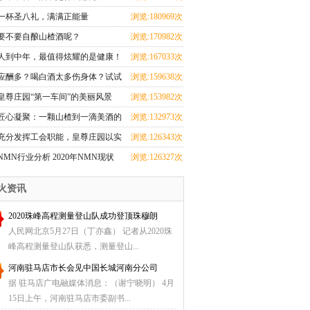
一杯圣八礼，满满正能量
浏览:180969次
要不要自酿山楂酒呢？
浏览:170982次
人到中年，最值得炫耀的是健康！
浏览:167033次
应酬多？喝白酒太多伤身体？试试
浏览:159638次
喝这个吧！
皇尊庄园“第一车间”的美丽风景
浏览:153982次
匠心凝聚：一颗山楂到一滴美酒的
浏览:132973次
旅程
充分发挥工会职能，皇尊庄园以实
浏览:126343次
际行动保障员工
NMN行业分析 2020年NMN现状
浏览:126327次
及发展趋势
火资讯
2020珠峰高程测量登山队成功登顶珠穆朗
人民网北京5月27日（丁亦鑫） 记者从2020珠
峰高程测量登山队获悉，测量登山...
河南驻马店市长会见中国长城河南分公司
据 驻马店广电融媒体消息：（谢宁晓明） 4月
15日上午，河南驻马店市委副书...