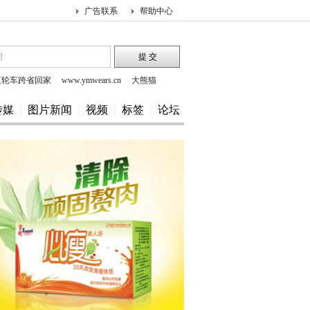
广告联系
帮助中心
三轮车跨省回家
www.ymwears.cn
大熊猫
ww.hesaids.com
传媒
图片新闻
视频
标签
论坛