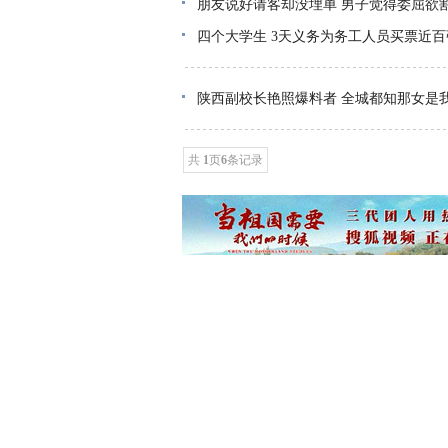
朋友说好请客却没埋单 男子觉得委屈欲
四个大学生 3天义务为务工人员买票近百
陕西副校长艳照爆料者 全城都知那女是
共
1
页
6
条记录