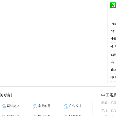
·
马
·
“
·
中
·
金
·
西
·
有一
·
山
·
第
关功能
中国观
新闻由机
网站简介
常见问题
广告投放
手机：1308