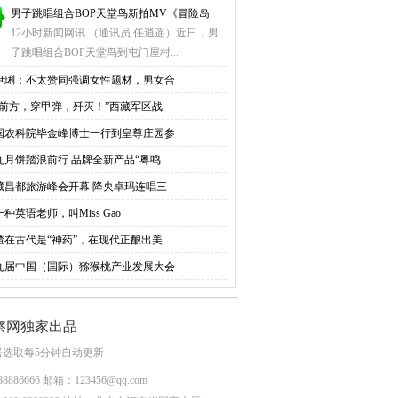
男子跳唱组合BOP天堂鸟新拍MV《冒险岛
12小时新闻网讯 （通讯员 任逍遥）近日，男
子跳唱组合BOP天堂鸟到屯门屋村...
伊琍：不太赞同强调女性题材，男女合
右前方，穿甲弹，歼灭！”西藏军区战
国农科院毕金峰博士一行到皇尊庄园参
九月饼踏浪前行 品牌全新产品“粤鸣
藏昌都旅游峰会开幕 降央卓玛连唱三
种英语老师，叫Miss Gao
楂在古代是“神药”，在现代正酿出美
九届中国（国际）猕猴桃产业发展大会
察网独家出品
器选取每5分钟自动更新
8886666 邮箱：123456@qq.com