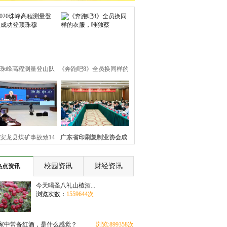
20珠峰高程测量登山队
《奔跑吧8》全员换同样的
成功登顶珠穆
衣服，唯独蔡
安龙县煤矿事故致14
广东省印刷复制业协会成
死 应急管理部
立40周年庆祝
校园资讯
财经资讯
热点资讯
今天喝圣八礼山楂酒...
浏览次数：
1559644次
家中常备红酒，是什么感觉？
浏览:899358次